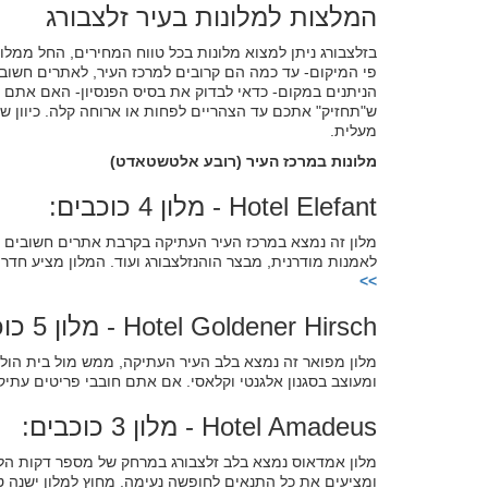
המלצות למלונות בעיר זלצבורג
בזלצבורג ניתן למצוא מלונות בכל טווח המחירים, החל ממלו
פי המיקום- עד כמה הם קרובים למרכז העיר, לאתרים חשובים
הניתנים במקום- כדאי לבדוק את בסיס הפנסיון- האם אתם ז
ש"תחזיק" אתכם עד הצהריים לפחות או ארוחה קלה. כיוון ש
מעלית.
מלונות במרכז העיר (רובע אלטשטאדט)
Hotel Elefant - מלון 4 כוכבים:
מלון זה נמצא במרכז העיר העתיקה בקרבת אתרים חשובים בע
לאמנות מודרנית, מבצר הוהנזלצבורג ועוד. המלון מציע חד
>>
Hotel Goldener Hirsch - מלון 5 כוכבים:
מלון מפואר זה נמצא בלב העיר העתיקה, ממש מול בית הולד
ומעוצב בסגנון אלגנטי וקלאסי. אם אתם חובבי פריטים עתיקי
Hotel Amadeus - מלון 3 כוכבים:
מלון אמדאוס נמצא בלב זלצבורג במרחק של מספר דקות הליכ
ומציעים את כל התנאים לחופשה נעימה. מחוץ למלון ישנה 