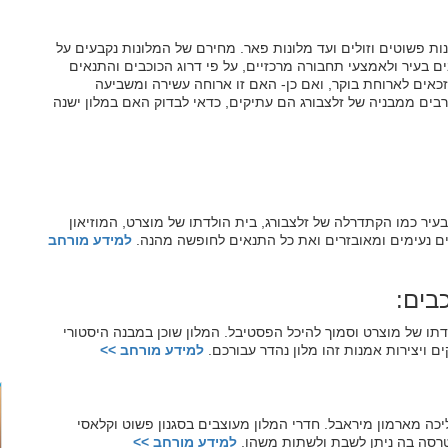
נות פשוטים וזולים ועד מלונות פאר. מחירם של המלונות נקבעים על
 בעיר ולאמצעי תחבורה מרכזיים, על פי דרוג הכוכבים והתנאים
כאים לארוחת בוקר, ואם כן- האם זו ארוחה עשירה ומשביעה
רבים ממבניה של זלצבורג הם עתיקים, כדאי לבדוק האם במלון ישנה
יר כמו הקתדרלה של זלצבורג, בית הולדתו של מוצרט, המוזיאון
רים נעימים ומאובזרים ואת כל התנאים לחופשה מהנה.
למידע מורחב
תו של מוצרט וסמוך להיכל הפסטיבל. המלון שוכן במבנה היסטורי
ם ויצירות אמנות זהו מלון נהדר עבורכם.
למידע מורחב >>
ה מארמון מיראבל. חדרי המלון מעוצבים בסגנון פשוט וקלאסי
טרסה בה ניתן לשבת ולשתות משהו.
למידע מורחב >>