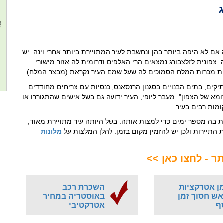
אם לא היפה ביותר בהן ונחשבת לעיר המתויירת ביותר אחרי וינה. יש
 צפונית לזלצבורג נמצאים הרי האלפים ודרומית לה אזור מישורי
בזכות מכרות המלח הסמוכים לה שעל שמם העיר נקראת (מבצר המלח).
ים, בתים הבנויים בסגנון הרנסאנס, כנסיות עם צריחים מחודדים
א של הצפון". מעבר ליופי, העיר ידועה גם בשל אישים שהתגוררו או
ומות רבים בעיר.
ת בה מספר ימים כדי למצות אותה. בשל היותה עיר מתויירת מאוד,
התיירות ולכן יש להזמין מקום בזמן. להלן המלצות על
מלונות
ר - לחצו כאן >>
ן אטרקציות
השכרת רכב
ש חסוך זמן
באוסטריה במחיר
ף
אטרקטיבי