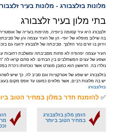
מלונות בזלצבורג - מלונות בעיר זלצבורג
בתי מלון בעיר זלצבורג
זלצבורג היא עיר קסומה ביופיה, מהיפות בעריה של אוסטריה 
בה שילוב מופלא של יופי- הן של העיר עצמה והן של סביבתה.
וירוק בו זורם נהר הזלצך. סביבתה של זלצבורג ידועה גם 
העיר עצמה יפהפיה לא פחות מסביבתה ומשלבת רחובות עתיק
ושפע של עצים המשתלבים בין הבתים. לא סתם קראו לה "רומ
נולדו בה. הראשון הוא כמובן מוצרט אשר נוכחותו ניכרת במק
בזלצבורג יש שפע של אטרקציות וגם סביב לה, כך שיש לשהו
יש בה מלונות רבים, אשר מלאים כמעט עד אפס מקום בעונת 
בזלצבורג
✅
להזמנת חדר במלון במחיר הטוב ביות
הזמן מלון בזלצבורג
הזמ
במחיר הטוב ביותר
מרא
וכס