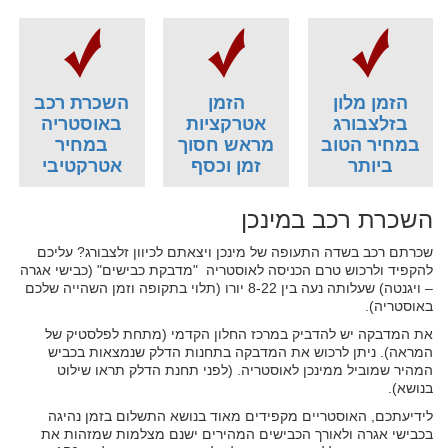
הזמן מלון
הזמן
השכרת רכב
בזלצבורג
אטרקציות
באוסטריה
במחיר הטוב
מראש חסוך
במחיר
ביותר
זמן וכסף
אטרקטיבי
השכרת רכב במינכן
שכרתם רכב בשדה התעופה של מינכן ויצאתם לכיוון זלצבורג? עליכם
להקפיד ולרכוש טרם הכניסה לאוסטריה "מדבקת כבישים" (כבישי אגרה
– ויגנטה) שעלותה נעה בין 8-22 יורו (תלוי בתקופה וזמן השהייה שלכם
באוסטריה).
את המדבקה יש להדביק במרכז החלון הקדמי (מתחת לפלסטיק של
המראה). ניתן לרכוש את המדבקה בתחנות הדלק שנמצאות בכביש
המהיר שמוביל ממינכן לאוסטריה. (לפני תחנת הדלק תראו שילוט
בנושא).
לידיעתכם, האוסטריים מקפידים מאוד בנושא התשלום בזמן נהיגה
בכבישי אגרה ולאורך הכבישים המהירים ישנם מצלמות שמזהות את