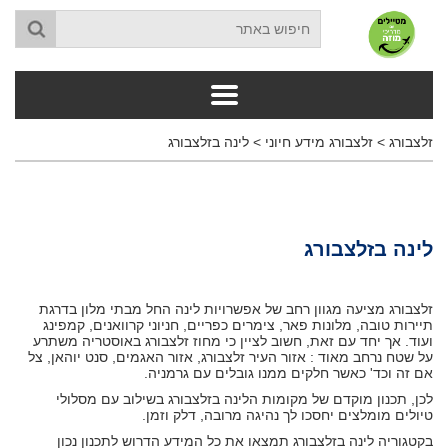
זלצבורג
>
זלצבורג מידע חיוני
>
לינה בזלצבורג
לינה בזלצבורג
זלצבורג מציעה מגוון רחב של אפשרויות לינה החל מבתי מלון בדרגת
תיירות טובה, מלונות פאר, צימרים כפריים, חניוני קרוואנים, קמפינג
ועוד. אך יחד עם זאת, חשוב לציין כי מחוז זלצבורג באוסטריה משתרע
על שטח נרחב מאוד : אזור העיר זלצבורג, אזור האגמים, סנט יוהאן, צל
אם זה וכד' כאשר חלקים ממנו גובלים עם גרמניה.
לכן, תכנון מוקדם של מקומות הלינה בזלצבורג בשילוב עם מסלולי
טיולים מומלצים יחסכו לך נהיגה מרובה, דלק וזמן.
בקטגוריה
לינה בזלצבורג
תמצאו את כל המידע הדרוש לתכנון נכון