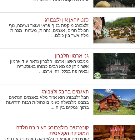
סנט יוהאן אין זלצבורג
זלצבורג מוקפת בנוף פראי ועוצר נשימה, נוף
הכולל הרים, אגמים, נהרות, מערות, מכרות
מלח אשר בין כולם...
גני ארמון הלברון
ממבט ראשון ארמון הלברון נראה עוד ארמון
אשר ניתן למצוא רבים כמוהו באוסטריה
ובאירופה בכלל. זהו ארמו...
האגמים בחבל זלצבורג
חבל זלצבורג הוא אזור מלא באגמים הנראים
במבט מלמעלה כעיניים כחולות רבות הזרועות
בתוך עמקים בין הי...
קונצרטים בזלצבורג: העיר בה נולדה
המוסיקה הקלאסית
קונצרטים והופעות קלאסיקה בזלצבורג אין כמו