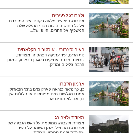
זלצבורג לצעירים
זלצבורג היא עיר מלאה בקסם, עיר המדברת
אל כל החושים בזכות הנוף הנפלא שלה
המשקיף אל ההרים, היופי של...
העיר זלצבורג - אוסטריה הקלאסית
נוף הרים, עיר עתיקה ויפהפיה, מצודות,
כנסיות ומבנים עתיקים בסגנון הבארוק וכמובן
הרבה צלילים ומוזיק...
ארמון הלברון
כן, כך נראה כנראה פארק מים בימי הבארוק.
אמנם מגלשות מים מפותלות או תלולות אין
בו, וגם לא תורים אר...
מצודת זלצבורג
מצודת זלצבורג ממוקמת על ראש הגבעה של
זלצבורג כמו חייל נאמן השומר על העיר
שהולכת וקמה תחתיו. מצודת...